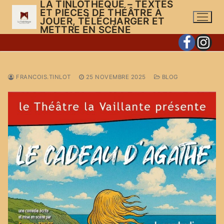
LA TINLOTHÈQUE – TEXTES
Aller
ET PIÈCES DE THÉÂTRE À
au
JOUER, TÉLÉCHARGER ET
METTRE EN SCÈNE
contenu
FRANCOIS.TINLOT
25 NOVEMBRE 2025
BLOG