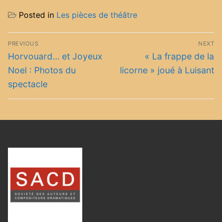
Posted in
Les pièces de théâtre
Navigation
PREVIOUS
NEXT
de
Previous
Next
Horvouard… et Joyeux
« La frappe de la
post:
post:
l’article
Noel : Photos du
licorne » joué à Luisant
spectacle