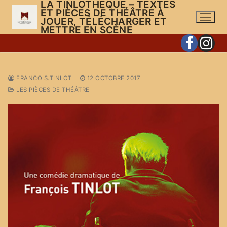
LA TINLOTHÈQUE – TEXTES
Aller
ET PIÈCES DE THÉÂTRE À
au
JOUER, TÉLÉCHARGER ET
METTRE EN SCÈNE
contenu
FRANCOIS.TINLOT
12 OCTOBRE 2017
LES PIÈCES DE THÉÂTRE