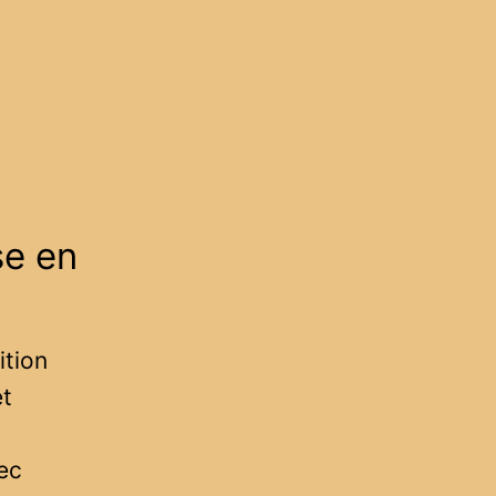
se en
ition
et
ec