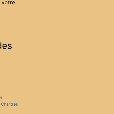
r votre
des
et
 Chartres