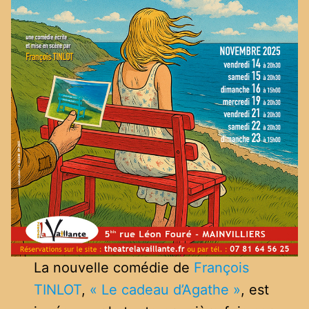
La nouvelle comédie de
François
TINLOT
,
« Le cadeau d’Agathe »
, est