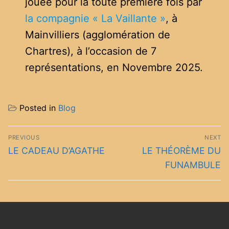
jouée pour la toute première fois par
la compagnie « La Vaillante »
, à
Mainvilliers (agglomération de
Chartres), à l’occasion de 7
représentations, en Novembre 2025.
Posted in
Blog
Navigation
PREVIOUS
NEXT
de
Previous
Next
LE CADEAU D’AGATHE
LE THÉORÈME DU
post:
post:
l’article
FUNAMBULE