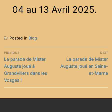
04 au 13 Avril 2025.
Posted in
Blog
Navigation
PREVIOUS
NEXT
de
Previous
Next
La parade de Mister
La parade de Mister
post:
post:
l’article
Auguste joué à
Auguste joué en Seine-
Grandvillers dans les
et-Marne
Vosges !