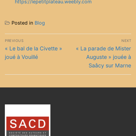
https://lepetitplateau.weebly.com
Posted in
Blog
Navigation
PREVIOUS
NEXT
de
Previous
Next
« Le bal de la Civette »
« La parade de Mister
post:
post:
l’article
joué à Vouillé
Auguste » jouée à
Saâcy sur Marne