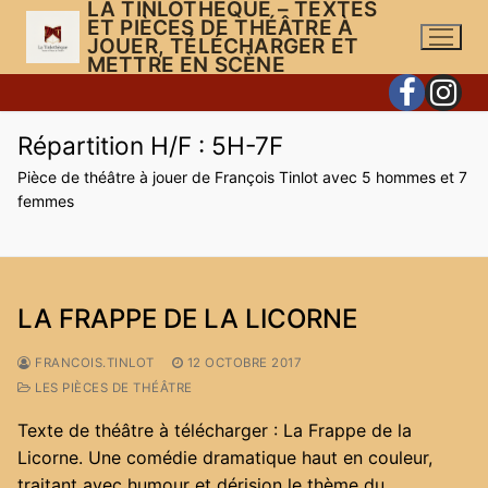
LA TINLOTHÈQUE – TEXTES
Aller
ET PIÈCES DE THÉÂTRE À
au
JOUER, TÉLÉCHARGER ET
METTRE EN SCÈNE
contenu
Répartition H/F :
5H-7F
Pièce de théâtre à jouer de François Tinlot avec 5 hommes et 7
femmes
LA FRAPPE DE LA LICORNE
FRANCOIS.TINLOT
12 OCTOBRE 2017
LES PIÈCES DE THÉÂTRE
Texte de théâtre à télécharger : La Frappe de la
Licorne. Une comédie dramatique haut en couleur,
traitant avec humour et dérision le thème du…