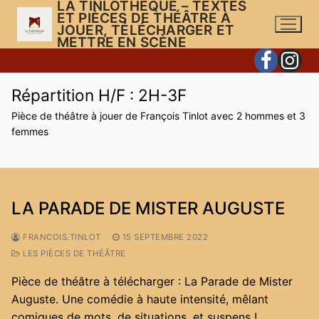
LA TINLOTHÈQUE – TEXTES
Aller
ET PIÈCES DE THÉÂTRE À
au
JOUER, TÉLÉCHARGER ET
METTRE EN SCÈNE
contenu
Répartition H/F :
2H-3F
Pièce de théâtre à jouer de François Tinlot avec 2 hommes et 3
femmes
LA PARADE DE MISTER AUGUSTE
FRANCOIS.TINLOT
15 SEPTEMBRE 2022
LES PIÈCES DE THÉÂTRE
Pièce de théâtre à télécharger : La Parade de Mister
Auguste. Une comédie à haute intensité, mêlant
comiques de mots, de situations, et suspens !