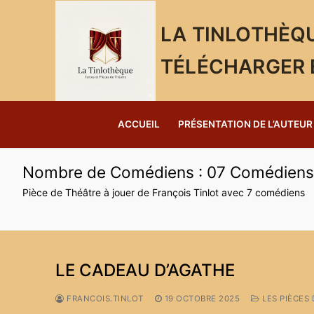
Aller
au
LA TINLOTHÈQU
contenu
TÉLÉCHARGER 
ACCUEIL
PRÉSENTATION DE L’AUTEUR
Nombre de Comédiens :
07 Comédiens
Pièce de Théâtre à jouer de François Tinlot avec 7 comédiens
LE CADEAU D’AGATHE
FRANCOIS.TINLOT
19 OCTOBRE 2025
LES PIÈCES